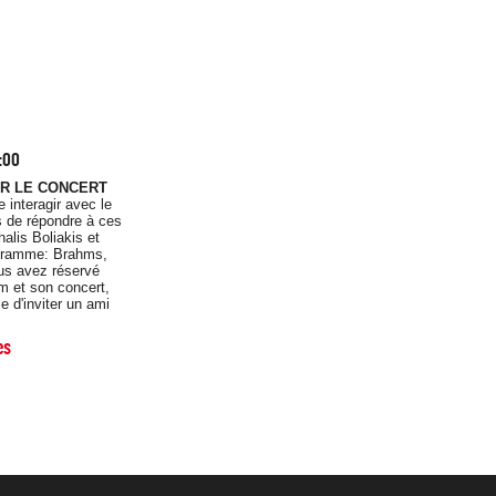
0:00
R LE CONCERT
 interagir avec le
s de répondre à ces
alis Boliakis et
ogramme: Brahms,
ous avez réservé
om et son concert,
 d'inviter un ami
es