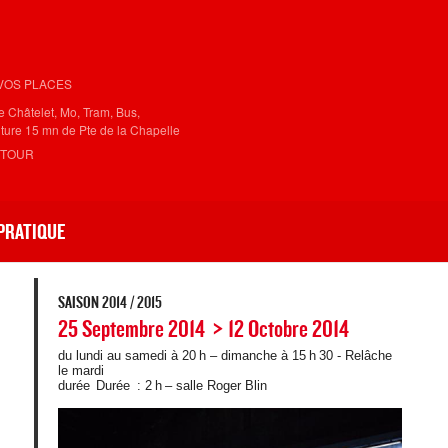
VOS PLACES
 Châtelet, Mo, Tram, Bus,
oiture 15 mn de Pte de la Chapelle
ETOUR
PRATIQUE
SAISON 2014 / 2015
25 Septembre 2014
12 Octobre 2014
-
du lundi au samedi à 20 h – dimanche à 15 h 30 - Relâche
le mardi
durée
Durée : 2 h – salle Roger Blin