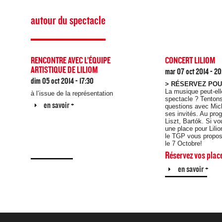
autour du spectacle
RENCONTRE AVEC L’ÉQUIPE
CONCERT LILIOM
ARTISTIQUE DE LILIOM
mar 07 oct 2014 - 2
dim 05 oct 2014 - 17:30
> RÉSERVEZ POU
La musique peut-elle
à l’issue de la représentation
spectacle ? Tenton
Afficher
en savoir +
questions avec Mich
ses invités. Au pr
Liszt, Bartók. Si v
une place pour Lili
le TGP vous propose
le 7 Octobre!
Réservez vos plac
Afficher
en savoir +