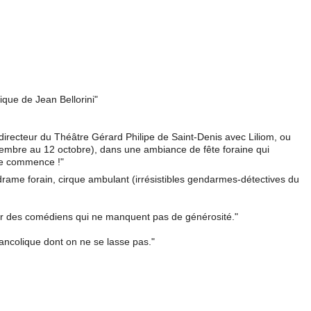
que de Jean Bellorini"
directeur du Théâtre Gérard Philipe de Saint-Denis avec Liliom, ou
tembre au 12 octobre), dans une ambiance de fête foraine qui
ête commence !"
drame forain, cirque ambulant (irrésistibles gendarmes-détectives du
par des comédiens qui ne manquent pas de générosité."
élancolique dont on ne se lasse pas."