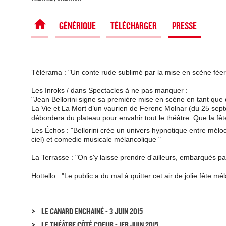
SPECTACLE
GÉNÉRIQUE
TÉLÉCHARGER
PRESSE
Télérama : "Un conte rude sublimé par la mise en scène féeri
Les Inroks / dans Spectacles à ne pas manquer :
"Jean Bellorini signe sa première mise en scène en tant que 
La Vie et La Mort d’un vaurien de Ferenc Molnar (du 25 sep
débordera du plateau pour envahir tout le théâtre. Que la f
Les Échos : "Bellorini crée un univers hypnotique entre mélo
ciel) et comedie musicale mélancolique "
La Terrasse : "On s'y laisse prendre d'ailleurs, embarqués 
Hottello : "Le public a du mal à quitter cet air de jolie fête m
>
LE CANARD ENCHAINÉ - 3 JUIN 2015
>
LE THÉÂTRE CÔTÉ COEUR - 1ER JUIN 2015