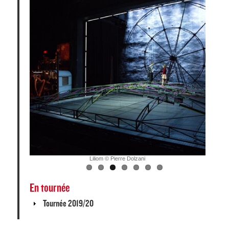
Liliom © Pierre Dolzani
En tournée
Afficher
Tournée 2019/20