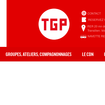
Aller au
contenu
principal
CONTACT
RESERVEZ 
RER 20 mn de
Transilien. V
NAVETTE R
GROUPES, ATELIERS, COMPAGNONNAGES
LE CDN