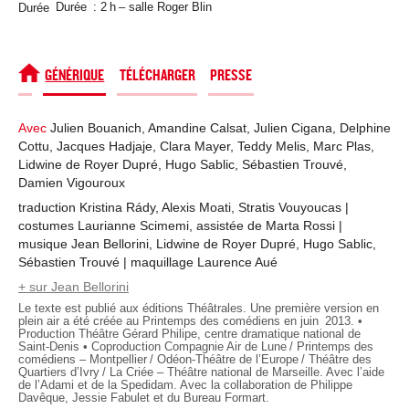
Durée
Durée : 2 h – salle Roger Blin
SPECTACLE
GÉNÉRIQUE
TÉLÉCHARGER
PRESSE
Avec
Julien Bouanich, Amandine Calsat, Julien Cigana, Delphine
Cottu, Jacques Hadjaje, Clara Mayer, Teddy Melis, Marc Plas,
Lidwine de Royer Dupré, Hugo Sablic, Sébastien Trouvé,
Damien Vigouroux
traduction Kristina Rády, Alexis Moati, Stratis Vouyoucas |
costumes Laurianne Scimemi, assistée de Marta Rossi |
musique Jean Bellorini, Lidwine de Royer Dupré, Hugo Sablic,
Sébastien Trouvé | maquillage Laurence Aué
+ sur Jean Bellorini
Le texte est publié aux éditions Théâtrales. Une première version en
plein air a été créée au Printemps des comédiens en juin 2013. •
Production Théâtre Gérard Philipe, centre dramatique national de
Saint-Denis • Coproduction Compagnie Air de Lune / Printemps des
comédiens – Montpellier / Odéon-Théâtre de l’Europe / Théâtre des
Quartiers d’Ivry / La Criée – Théâtre national de Marseille. Avec l’aide
de l’Adami et de la Spedidam. Avec la collaboration de Philippe
Davêque, Jessie Fabulet et du Bureau Formart.