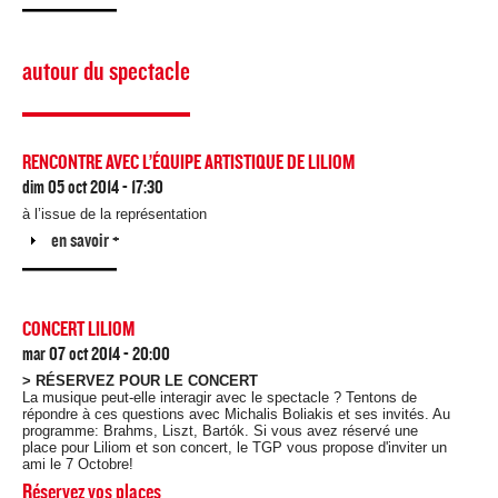
autour du spectacle
RENCONTRE AVEC L’ÉQUIPE ARTISTIQUE DE LILIOM
dim 05 oct 2014 - 17:30
à l’issue de la représentation
Afficher
en savoir +
CONCERT LILIOM
mar 07 oct 2014 - 20:00
> RÉSERVEZ POUR LE CONCERT
La musique peut-elle interagir avec le spectacle ? Tentons de
répondre à ces questions avec Michalis Boliakis et ses invités. Au
programme: Brahms, Liszt, Bartók. Si vous avez réservé une
place pour Liliom et son concert, le TGP vous propose d'inviter un
ami le 7 Octobre!
Réservez vos places