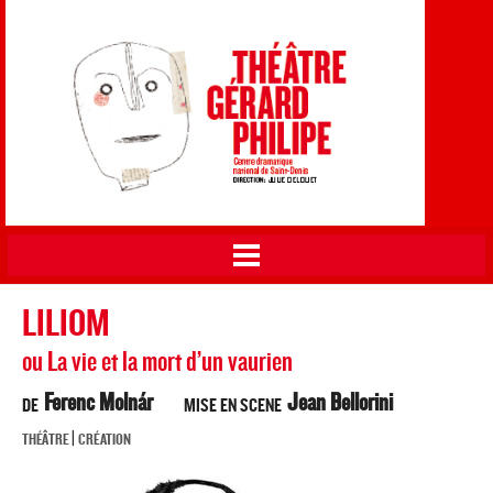
Théâtre Gérard Philipe
Aller au
CDN de Saint-Denis
contenu
principal
Vous êtes ici
LILIOM
ou La vie et la mort d’un vaurien
Ferenc Molnár
Jean Bellorini
DE
MISE EN SCENE
|
THÉÂTRE
CRÉATION