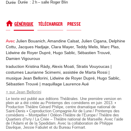
Durée
Durée : 2 h – salle Roger Blin
SPECTACLE
GÉNÉRIQUE
TÉLÉCHARGER
PRESSE
Avec
Julien Bouanich, Amandine Calsat, Julien Cigana, Delphine
Cottu, Jacques Hadjaje, Clara Mayer, Teddy Melis, Marc Plas,
Lidwine de Royer Dupré, Hugo Sablic, Sébastien Trouvé,
Damien Vigouroux
traduction Kristina Rády, Alexis Moati, Stratis Vouyoucas |
costumes Laurianne Scimemi, assistée de Marta Rossi |
musique Jean Bellorini, Lidwine de Royer Dupré, Hugo Sablic,
Sébastien Trouvé | maquillage Laurence Aué
+ sur Jean Bellorini
Le texte est publié aux éditions Théâtrales. Une première version en
plein air a été créée au Printemps des comédiens en juin 2013. •
Production Théâtre Gérard Philipe, centre dramatique national de
Saint-Denis • Coproduction Compagnie Air de Lune / Printemps des
comédiens – Montpellier / Odéon-Théâtre de l’Europe / Théâtre des
Quartiers d’Ivry / La Criée – Théâtre national de Marseille. Avec l’aide
de l’Adami et de la Spedidam. Avec la collaboration de Philippe
Davêque, Jessie Fabulet et du Bureau Formart.