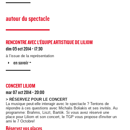
autour du spectacle
RENCONTRE AVEC L’ÉQUIPE ARTISTIQUE DE LILIOM
dim 05 oct 2014 - 17:30
à l’issue de la représentation
Afficher
en savoir +
CONCERT LILIOM
mar 07 oct 2014 - 20:00
> RÉSERVEZ POUR LE CONCERT
La musique peut-elle interagir avec le spectacle ? Tentons de
répondre à ces questions avec Michalis Boliakis et ses invités. Au
programme: Brahms, Liszt, Bartók. Si vous avez réservé une
place pour Liliom et son concert, le TGP vous propose d'inviter un
ami le 7 Octobre!
Réservez vos places