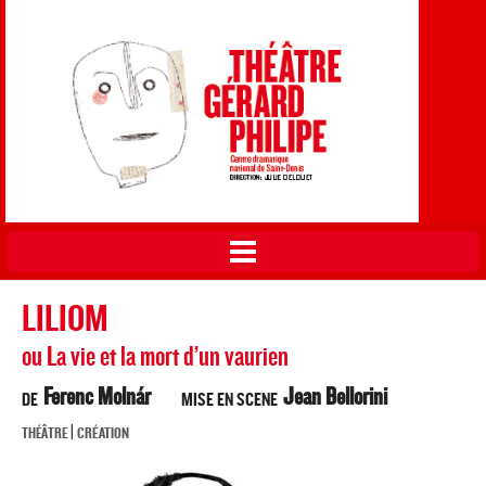
Théâtre Gérard Philipe
Aller au
CDN de Saint-Denis
contenu
principal
Vous êtes ici
LILIOM
ou La vie et la mort d’un vaurien
Ferenc Molnár
Jean Bellorini
DE
MISE EN SCENE
|
THÉÂTRE
CRÉATION