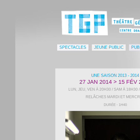
SPECTACLES
JEUNE PUBLIC
PUB
UNE SAISON 2013 - 2014
27 JAN 2014
>
15 FÉV 
LUN, JEU, VEN À 20H30 / SAM À 18H30 
RELÂCHES MARDI ET MERCR
DURÉE - 1H40