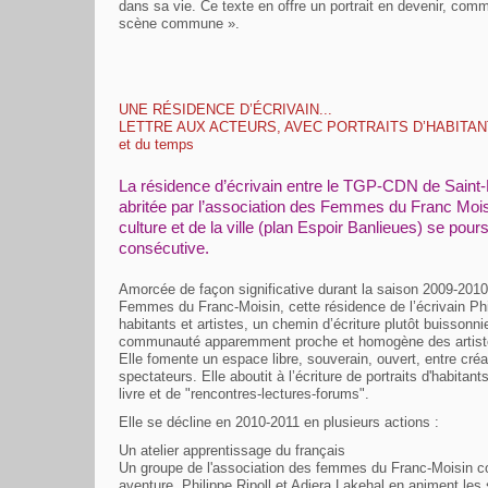
dans sa vie. Ce texte en offre un portrait en devenir, com
scène commune ».
UNE RÉSIDENCE D’ÉCRIVAIN...
LETTRE AUX ACTEURS, AVEC PORTRAITS D’HABITANTS...
et du temps
La résidence d’écrivain entre le TGP-CDN de Saint-D
abritée par l’association des Femmes du Franc Moisi
culture et de la ville (plan Espoir Banlieues) se pou
consécutive.
Amorcée de façon significative durant la saison 2009-2010 
Femmes du Franc-Moisin, cette résidence de l’écrivain Phili
habitants et artistes, un chemin d’écriture plutôt buissonnie
communauté apparemment proche et homogène des artistes 
Elle fomente un espace libre, souverain, ouvert, entre créati
spectateurs. Elle aboutit à l’écriture de portraits d'habitants
livre et de "rencontres-lectures-forums".
Elle se décline en 2010-2011 en plusieurs actions :
Un atelier apprentissage du français
Un groupe de l'association des femmes du Franc-Moisin c
aventure. Philippe Ripoll et Adjera Lakehal en animent les