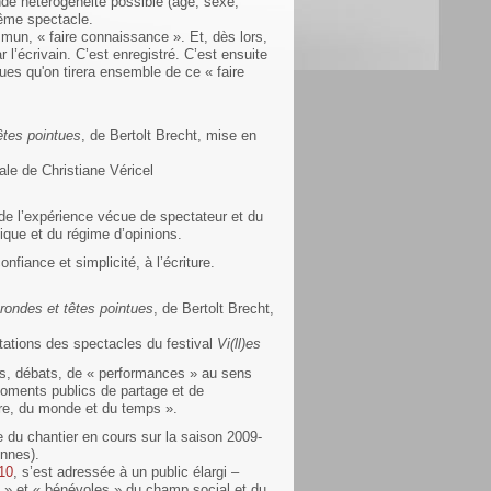
ande hétérogénéité possible (âge, sexe,
même spectacle.
mmun, « faire connaissance ». Et, dès lors,
ar l’écrivain. C’est enregistré. C’est ensuite
iques qu'on tirera ensemble de ce « faire
êtes pointues
, de Bertolt Brecht, mise en
ale de Christiane Véricel
 de l’expérience vécue de spectateur et du
tique et du régime d’opinions.
nfiance et simplicité, à l’écriture.
rondes et têtes pointues
, de Bertolt Brecht,
tations des spectacles du festival
Vi(ll)es
s, débats, de « performances » au sens
moments publics de partage et de
tre, du monde et du temps ».
e du chantier en cours sur la saison 2009-
onnes).
10
, s’est adressée à un public élargi –
s » et « bénévoles » du champ social et du