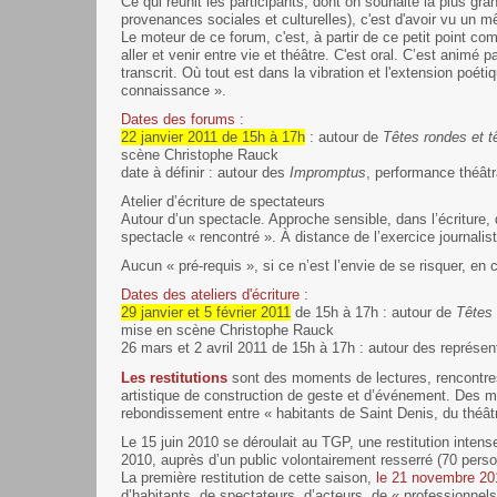
Ce qui réunit les participants, dont on souhaite la plus gr
provenances sociales et culturelles), c'est d'avoir vu un 
Le moteur de ce forum, c'est, à partir de ce petit point co
aller et venir entre vie et théâtre. C'est oral. C’est animé p
transcrit. Où tout est dans la vibration et l'extension poét
connaissance ».
Dates des forums :
22 janvier 2011 de 15h à 17h
: autour de
Têtes rondes et t
scène Christophe Rauck
date à définir : autour des
Impromptus
, performance théâtr
Atelier d’écriture de spectateurs
Autour d’un spectacle. Approche sensible, dans l’écriture,
spectacle « rencontré ». À distance de l’exercice journalis
Aucun « pré-requis », si ce n’est l’envie de se risquer, en co
Dates des ateliers d'écriture :
29 janvier et 5 février 2011
de 15h à 17h : autour de
Têtes 
mise en scène Christophe Rauck
26 mars et 2 avril 2011 de 15h à 17h : autour des représen
Les restitutions
sont des moments de lectures, rencontre
artistique de construction de geste et d’événement. Des 
rebondissement entre « habitants de Saint Denis, du théâ
Le 15 juin 2010 se déroulait au TGP, une restitution intens
2010, auprès d’un public volontairement resserré (70 pers
La première restitution de cette saison,
le 21 novembre 20
d’habitants, de spectateurs, d’acteurs, de « professionnel