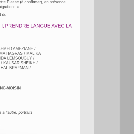
lotte Plasse (à confirmer), en présence
igrations »
N de
 I, PRENDRE LANGUE AVEC LA
AHMED AMEZIANE /
IMA HAGRAS / MALIKA
FIDA LEMSOUGUY /
/ KAUSAR SHEIKH /
EHAL-BRAFMAN /
ANC-MOISIN
à l’autre, portraits