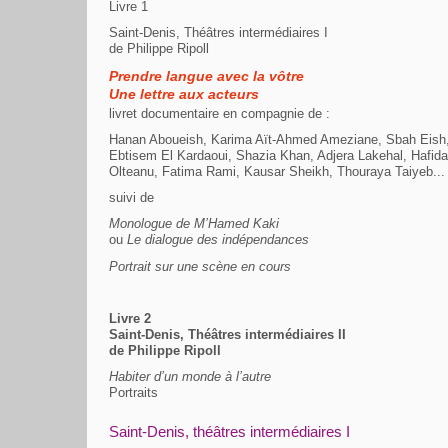
Livre 1
Saint-Denis, Théâtres intermédiaires I
de Philippe Ripoll
Prendre langue avec la vôtre
Une lettre aux acteurs
livret documentaire en compagnie de :
Hanan Aboueish, Karima Aït-Ahmed Ameziane, Sbah Eish, 
Ebtisem El Kardaoui, Shazia Khan, Adjera Lakehal, Haf
Olteanu, Fatima Rami, Kausar Sheikh, Thouraya Taiyeb...
suivi de
Monologue de M’Hamed Kaki
ou
Le dialogue des indépendances
Portrait sur une scène en cours
Livre 2
Saint-Denis, Théâtres intermédiaires II
de Philippe Ripoll
Habiter d’un monde à l’autre
Portraits
Saint-Denis, théâtres intermédiaires I