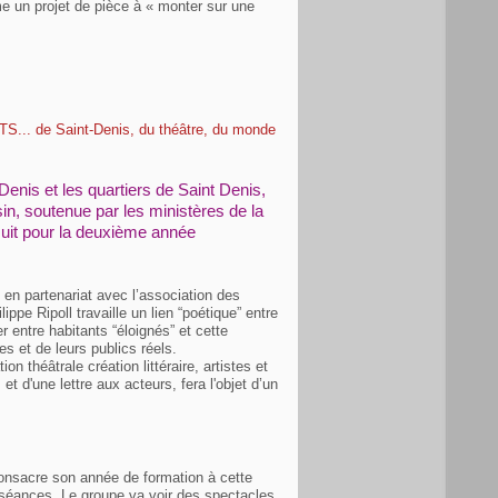
me un projet de pièce à « monter sur une
 de Saint-Denis, du théâtre, du monde
enis et les quartiers de Saint Denis,
n, soutenue par les ministères de la
rsuit pour la deuxième année
en partenariat avec l’association des
ppe Ripoll travaille un lien “poétique” entre
r entre habitants “éloignés” et cette
et de leurs publics réels.
on théâtrale création littéraire, artistes et
 et d'une lettre aux acteurs, fera l'objet d’un
onsacre son année de formation à cette
 séances. Le groupe va voir des spectacles,