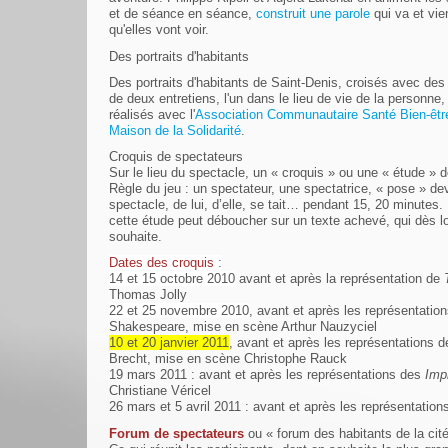
et de séance en séance,
construit une parole
qui va et vie
qu'elles vont voir.
Des portraits d'habitants
Des portraits d'habitants de Saint-Denis, croisés avec des
de deux entretiens, l'un dans le lieu de vie de la personne, 
réalisés avec l'
Association Communautaire Santé Bien-êtr
Maison de la Solidarité
.
Croquis de spectateurs
Sur le lieu du spectacle, un « croquis » ou une « étude » 
Règle du jeu : un spectateur, une spectatrice, « pose » deva
spectacle, de lui, d’elle, se tait… pendant 15, 20 minutes
cette étude peut déboucher sur un texte achevé, qui dès lor
souhaite.
Dates des croquis
:
14 et 15 octobre 2010
avant et après la représentation de
Thomas Jolly
22 et 25 novembre 2010
, avant et après les représentatio
Shakespeare, mise en scène Arthur Nauzyciel
10 et 20 janvier 2011
, avant et après les représentations 
Brecht, mise en scène Christophe Rauck
19 mars 2011 : avant et après les représentations des
Imp
Christiane Véricel
26 mars et 5 avril 2011 : avant et après les représentatio
Forum de spectateurs
ou « forum des habitants de la cité