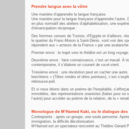
Prendre langue avec la vôtre
Une manière d’apprendre la langue française.
Une manière pour la langue française d’apprendre l’autre.
en plus normatif des ateliers d’alphabétisation, une expé
d’émancipation réciproque :
Des femmes venues de Tunisie, d’Egypte et d’ailleurs, ré
le quartier du Franc-Moisin à Saint-Denis, vont voir des s
répondent aux « acteurs de la France » par une avalanche 
Premier envoi : le trajet vers le théâtre est un long voya
Deuxième envoi : faire connaissance, c’est un travail. À t
contemporaine, il s’élabore un courant de va-et-vient.
Troisième envoi : une révolution peut en cacher une autre
brechtiens » (
Têtes rondes et têtes pointues
), c’est s’expl
rebrousse-poil.
Et si nous étions dans un poème de l’hospitalité, s’efforça
immobiles, des représentations onanistes (faites pour se 
l’autre) pour accéder au poème de la relation, de la « renat
Monologue de M’Hamed Kaki, ou le dialogue de
Contrepoints : après un groupe, une seule personne. Aprè
immigration, la difficile décolonisation.
M’Hamed est un spectateur rencontré au Théâtre Gérard Phil