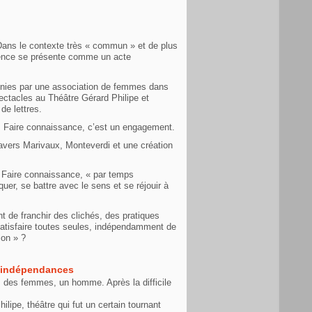
 Dans le contexte très « commun » et de plus
rience se présente comme un acte
unies par une association de femmes dans
pectacles au Théâtre Gérard Philipe et
de lettres.
ge. Faire connaissance, c’est un engagement.
ravers Marivaux, Monteverdi et une création
. Faire connaissance, « par temps
iquer, se battre avec le sens et se réjouir à
nt de franchir des clichés, des pratiques
satisfaire toutes seules, indépendamment de
ion » ?
s indépendances
s des femmes, un homme. Après la difficile
ipe, théâtre qui fut un certain tournant