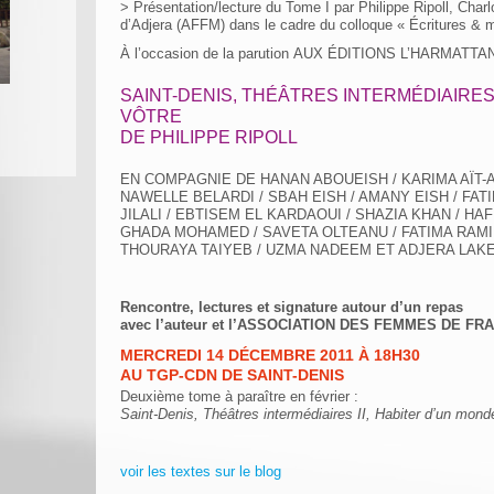
> Présentation/lecture du Tome I par Philippe Ripoll, Char
d’Adjera (AFFM) dans le cadre du colloque « Écritures & m
À l’occasion de la parution AUX ÉDITIONS L’HARMATTA
SAINT-DENIS, THÉÂTRES INTERMÉDIAIRES
VÔTRE
DE PHILIPPE RIPOLL
EN COMPAGNIE DE HANAN ABOUEISH / KARIMA AÏT-
NAWELLE BELARDI / SBAH EISH / AMANY EISH / FAT
JILALI / EBTISEM EL KARDAOUI / SHAZIA KHAN / HA
GHADA MOHAMED / SAVETA OLTEANU / FATIMA RAMI 
THOURAYA TAIYEB / UZMA NADEEM ET ADJERA LAK
Rencontre, lectures et signature autour d’un repas
avec l’auteur et l’ASSOCIATION DES FEMMES DE FR
MERCREDI 14 DÉCEMBRE 2011 À 18H30
AU TGP-CDN DE SAINT-DENIS
Deuxième tome à paraître en février :
Saint-Denis, Théâtres intermédiaires II, Habiter d’un monde 
voir les textes sur le blog