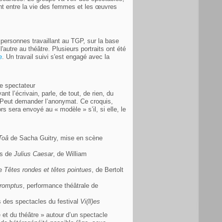
nt entre la vie des femmes et les œuvres
 personnes travaillant au TGP, sur la base
l'autre au théâtre. Plusieurs portraits ont été
e
. Un travail suivi s'est engagé avec la
de spectateur
nt l’écrivain, parle, de tout, de rien, du
. Peut demander l’anonymat. Ce croquis,
s sera envoyé au « modèle » s’il, si elle, le
Toâ
de Sacha Guitry, mise en scène
ns de
Julius Caesar
, de William
de
Têtes rondes et têtes pointues
, de Bertolt
romptus
, performance théâtrale de
ns des spectacles du festival
Vi(ll)es
 et du théâtre » autour d’un spectacle