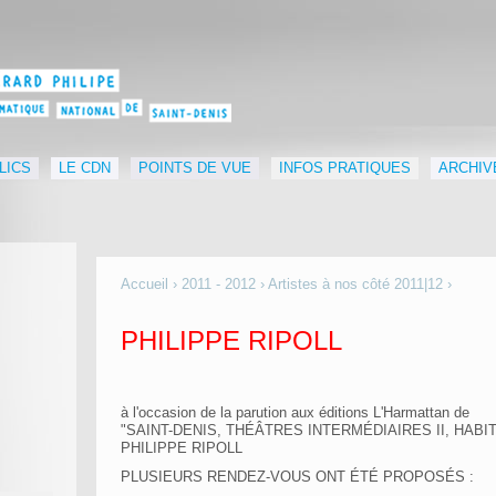
LICS
LE CDN
POINTS DE VUE
INFOS PRATIQUES
ARCHIV
Accueil
›
2011 - 2012
›
Artistes à nos côté 2011|12
›
PHILIPPE RIPOLL
à l'occasion de la parution aux éditions L'Harmattan de
"SAINT-DENIS, THÉÂTRES INTERMÉDIAIRES II, HABI
PHILIPPE RIPOLL
PLUSIEURS RENDEZ-VOUS ONT ÉTÉ PROPOSÉS :