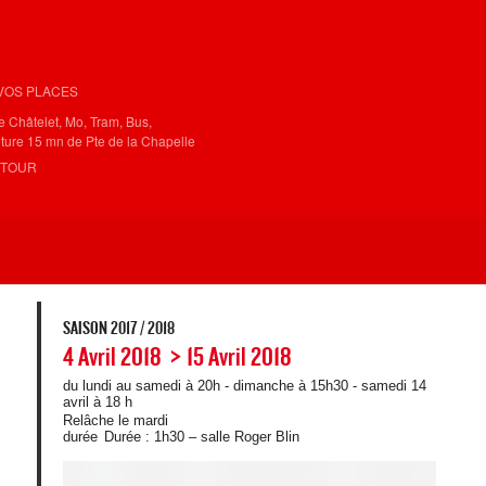
VOS PLACES
 Châtelet, Mo, Tram, Bus,
oiture 15 mn de Pte de la Chapelle
ETOUR
SAISON 2017 / 2018
4 Avril 2018
15 Avril 2018
-
du lundi au samedi à 20h - dimanche à 15h30 - samedi 14
avril à 18 h
Relâche le mardi
durée
Durée : 1h30 – salle Roger Blin