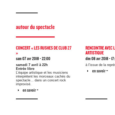
autour du spectacle
CONCERT « LES RUSHES DE CLUB 27
RENCONTRE AVEC L
»
ARTISTIQUE
sam 07 avr 2018 - 22:00
dim 08 avr 2018 - 17
samedi 7 avril à 22h
à l’issue de la repr
Entrée libre
Afficher
en savoir +
L’équipe artistique et les musiciens
interprètent les morceaux cachés du
spectacle… dans un concert rock
improvisé.
Afficher
en savoir +