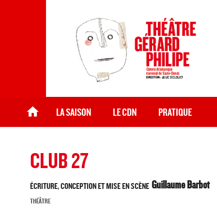
Théâtre Gérard Philipe
CDN de Saint-Denis
ACCUEIL
LA SAISON
LE CDN
PRATIQUE
Vous êtes ici
CLUB 27
Guillaume Barbot
ÉCRITURE, CONCEPTION ET MISE EN SCÈNE
THÉÂTRE