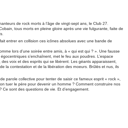
anteurs de rock morts à l’âge de vingt-sept ans, le Club 27.
Cobain, tous morts en pleine gloire après une vie fulgurante, faite de
s.
fait entrer en collision ces icônes absolues avec une bande de
 comme lors d’une soirée entre amis, à « qui est qui ? ». Une fausse
 égocentriques s’enchaînent, met le feu aux poudres. L’espace
, des voix et des esprits qui se libèrent. Les géants apparaissent,
de la contestation et de la libération des moeurs. Brûlés et nus, ils
e parole collective pour tenter de saisir ce fameux esprit « rock »,
oit-on tuer le père pour devenir un homme ? Comment construire nos
u ? Ce sont des questions de vie. Et d’engagement.