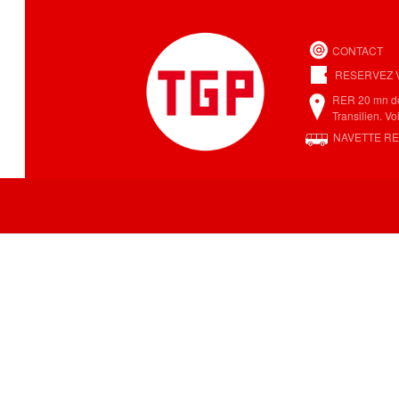
Aller au
contenu
principal
CONTACT
RESERVEZ 
RER 20 mn de
Transilien. V
NAVETTE R