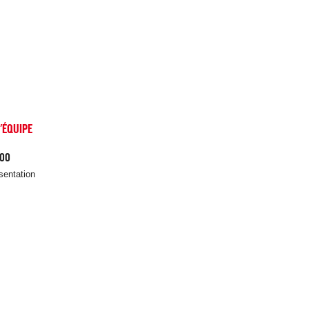
'ÉQUIPE
:00
ésentation