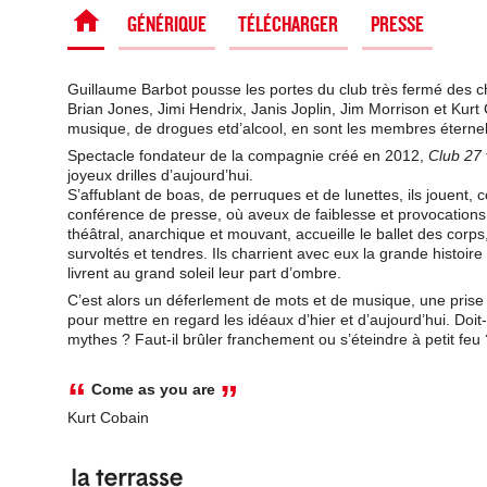
SPECTACLE
GÉNÉRIQUE
TÉLÉCHARGER
PRESSE
Guillaume Barbot pousse les portes du club très fermé des ch
Brian Jones, Jimi Hendrix, Janis Joplin, Jim Morrison et Kurt 
musique, de drogues etd’alcool, en sont les membres éternel
Spectacle fondateur de la compagnie créé en 2012,
Club 27
joyeux drilles d’aujourd’hui.
S’affublant de boas, de perruques et de lunettes, ils jouent,
conférence de presse, où aveux de faiblesse et provocations
théâtral, anarchique et mouvant, accueille le ballet des corps
survoltés et tendres. Ils charrient avec eux la grande histoire 
livrent au grand soleil leur part d’ombre.
C’est alors un déferlement de mots et de musique, une prise d
pour mettre en regard les idéaux d’hier et d’aujourd’hui. D
mythes ? Faut-il brûler franchement ou s’éteindre à petit fe
Come as you are
Kurt Cobain