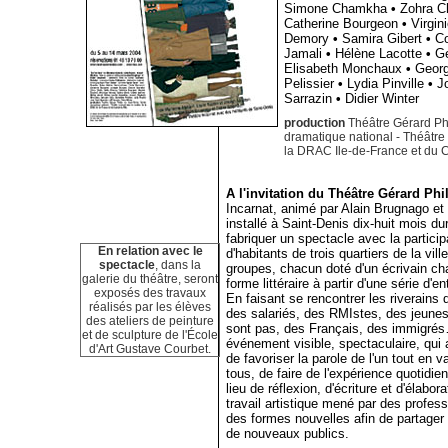
Simone Chamkha
•
Zohra C
Catherine Bourgeon
•
Virgi
Demory
•
Samira Gibert
•
Co
Jamali
•
Hélène Lacotte
•
G
Elisabeth Monchaux
•
Geor
Pelissier
•
Lydia Pinville
•
J
Sarrazin
•
Didier Winter
production
Théâtre Gérard Ph
dramatique national - Théâtre 
la DRAC Ile-de-France et du Co
A l'invitation du Théâtre Gérard Phi
Incarnat, animé par Alain Brugnago et 
installé à Saint-Denis dix-huit mois dura
fabriquer un spectacle avec la particip
En relation avec le
d'habitants de trois quartiers de la ville
spectacle
, dans la
groupes, chacun doté d'un écrivain ch
galerie du théâtre, seront
forme littéraire à partir d'une série d'en
exposés des travaux
En faisant se rencontrer les riverains d
réalisés par les élèves
des salariés, des RMIstes, des jeunes 
des ateliers de peinture
sont pas, des Français, des immigrés
et de sculpture de l'École
événement visible, spectaculaire, qui ai
d'Art Gustave Courbet.
de favoriser la parole de l'un tout en va
tous, de faire de l'expérience quotidie
lieu de réflexion, d'écriture et d'élabor
travail artistique mené par des profess
des formes nouvelles afin de partager
de nouveaux publics.