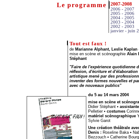
Le programme
2007-2008
2006 - 2007
2005 - 2006
2004 - 2005
2003 - 2004
2002 - 2003
janvier - juin 
Tout est faux !
de
Marianne Alphant, Leslie Kaplan
mise en scène et scénographie
Alain
Stéphant
"Faire de l'expérience quotidienne d
réflexion, d'écriture et d'élaboration
artistique mené par des professionn
inventer des formes nouvelles et pa
avec de nouveaux publics"
du 5 au 14 mars 2004
mise en scène et scénogr
Didier Stéphant
• assistant
Pelletier •
costumes
Corinne
matériel scénographique
Y
Sylvie Garot
Une création théâtrale ave
Denis :
Roseline Baka
•
Na
Bezzouch
•
Catherine Bour