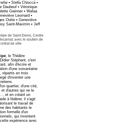
hefai
•
Stella Chiocca
•
nie Daubeuf
•
Véronique
lette Gwinner
•
Wafaa
eneviève Leornard
•
ges Outte
•
Geneviève
osy Saint-Maximin
•
Jeff
ilipe de Saint-Denis, Centre
Incarnat, avec le soutien de
ntrat de ville
lipe
, le Théâtre
Didier Stéphant, s'est
nt, afin d'écrire et
ation d'une soixantaine
, répartis en trois
argé d'inventer une
tretiens.
'un quartier, d'une cité,
et d'autres qui ne le
…, et en créant un
de à fédérer, il s'agit
lorisant le travail de
nne des habitants le
ation formelle d'un
ionnels, qui inventent
 cette expérience avec