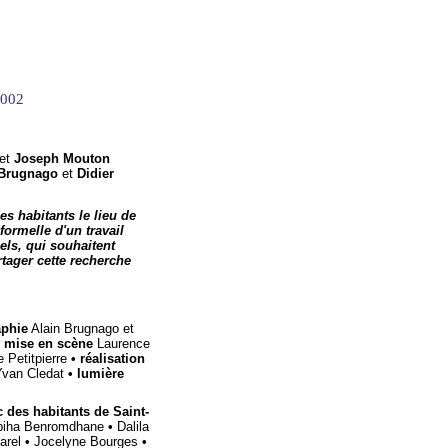
2002
et
Joseph Mouton
 Brugnago
et
Didier
es habitants le lieu de
 formelle d'un travail
els, qui souhaitent
rtager cette recherche
aphie
Alain Brugnago et
e mise en scène
Laurence
 Petitpierre
• réalisation
van Cledat
• lumière
c des habitants de Saint-
biha Benromdhane
•
Dalila
garel
•
Jocelyne Bourges
•