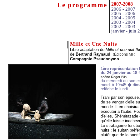
Le programme
2007-2008
2006 - 2007
2005 - 2006
2004 - 2005
2003 - 2004
2002 - 2003
janvier - juin 
Mille et Une Nuits
Libre adaptation de
Mille et une nuit th
de
Bertrand Raynaud
(Éditions MF)
Compagnie Pseudonymo
1ère représentation 
du 24 janvier au 18 f
scène Roger Blin
du mercredi au samed
mardi à 19h45 � dim
relâche le lundi
Trahi par son épouse,
de se venger d'elle s
monde. Il en choisira 
exécuter à l'aube. Pou
d'elles, Shéhérazade e
qu'elle laisse inache
Le stratagème fonctio
nuits : le sultan préfé
plutôt que de la sacrif