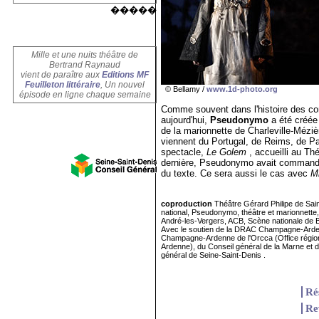
�����
Mille et une nuits théâtre de
Bertrand Raynaud
vient de paraître aux
Editions MF
Feuilleton littéraire
, Un nouvel
© Bellamy /
www.1d-photo.org
épisode en ligne chaque semaine
Comme souvent dans l'histoire des co
aujourd'hui,
Pseudonymo
a été créée 
de la marionnette de Charleville-Méz
viennent du Portugal, de Reims, de Pa
spectacle,
Le Golem
, accueilli au Th
dernière, Pseudonymo avait commandé
du texte. Ce sera aussi le cas avec
Mi
coproduction
Théâtre Gérard Philipe de Sai
national, Pseudonymo, théâtre et marionnette
André-les-Vergers, ACB, Scène nationale de 
Avec le soutien de la DRAC Champagne-Arden
Champagne-Ardenne de l'Orcca (Office régio
Ardenne), du Conseil général de la Marne et de
général de Seine-Saint-Denis .
Ré
Re