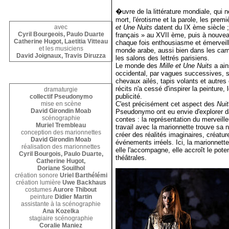
�uvre de la littérature mondiale, qui n
mort, l'érotisme et la parole, les prem
et Une Nuits
datent du IX ème siècle ;
avec
Cyril Bourgeois, Paulo Duarte
français » au XVII ème, puis à nouvea
Catherine Hugot, Laetitia Vitteau
chaque fois enthousiasme et émerveille
et les musiciens
monde arabe, aussi bien dans les ca
David Joignaux
,
Travis Diruzza
les salons des lettrés parisiens.
Le monde des
Mille et Une Nuits
a ain
occidental, par vagues successives, 
chevaux ailés, tapis volants et autres
récits n'a cessé d'inspirer la peinture,
dramaturgie
publicité.
collectif Pseudonymo
mise en scène
C'est précisément cet aspect des
Nui
David Girondin Moab
Pseudonymo ont eu envie d'explorer 
scénographie
contes : la représentation du merveille
Muriel Trembleau
travail avec la marionnette trouve sa n
conception des marionnettes
créer des réalités imaginaires, créatu
David Girondin Moab
événements irréels. Ici, la marionnette
réalisation des marionnettes
elle l'accompagne, elle accroît le pote
Cyril Bourgois, Paulo Duarte,
théâtrales.
Catherine Hugot,
Doriane Souilhol
création sonore
Uriel Barthélémi
création lumière
Uwe Backhaus
costumes
Aurore Thibout
peinture
Didier Martin
assistante à la scénographie
Ana Kozelka
stagiaire scénographie
Coralie Maniez