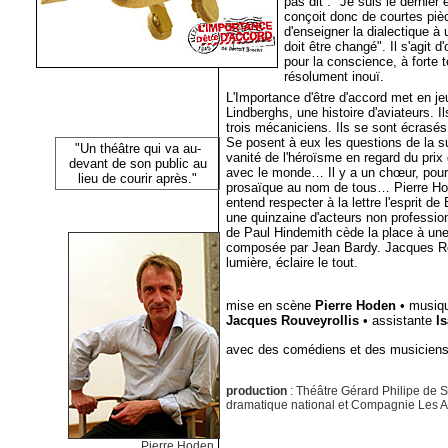
pas dit : "Je suis le dernier 
conçoit donc de courtes piè
d'enseigner la dialectique à 
doit être changé". Il s'agit d
pour la conscience, à forte 
résolument inouï.
L'Importance d'être d'accord met en j
Lindberghs, une histoire d'aviateurs. Il
trois mécaniciens. Ils se sont écrasés 
Se posent à eux les questions de la sur
"Un théâtre qui va au-
vanité de l'héroïsme en regard du prix d
devant de son public au
avec le monde… Il y a un chœur, pour 
lieu de courir après."
prosaïque au nom de tous… Pierre Ho
entend respecter à la lettre l'esprit de
une quinzaine d'acteurs non professionn
de Paul Hindemith cède la place à une
composée par Jean Bardy. Jacques Rou
lumière, éclaire le tout.
mise en scène
Pierre Hoden
• musiq
Jacques Rouveyrollis
• assistante
I
avec des comédiens et des musiciens
production
: Théâtre Gérard Philipe de S
dramatique national et Compagnie Les A
Pierre Hoden