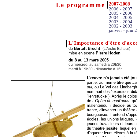
Le programme
2007-2008
2006 - 2007
2005 - 2006
2004 - 2005
2003 - 2004
2002 - 2003
janvier - juin 
L'Importance d'être d'acc
de
Bertolt Brecht
(L'Arche Editeur)
mise en scène
Pierre Hoden
du 8 au 13 mars 2005
du mercredi au samedi à 20h30
mardi à 19h30 - dimanche à 16h
L'œuvre n'a jamais été jou
partie, au même titre que
La
oui
, ou Le Vol des Lindberg
nommait des "exercices dida
"lehrstücke"). Après le colo
de
L'Opéra de quat'sous
, qu
malentendu, il décide, au t
trente, d'inventer un théâtre
bourgeoisie. Il entend s'app
écoles, les unions laïques, 
jeunes travailleurs et leurs 
du théâtre jésuite, lequel e
d'aguerrir leurs élèves à la ré