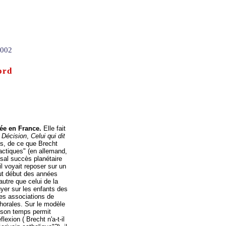
2002
ord
ée en France.
Elle fait
 Décision
,
Celui qui dit
hs, de ce que Brecht
ctiques" (en allemand,
ssal succès planétaire
'il voyait reposer sur un
out début des années
 autre que celui de la
uyer sur les enfants des
les associations de
chorales. Sur le modèle
n son temps permit
flexion ( Brecht n'a-t-il