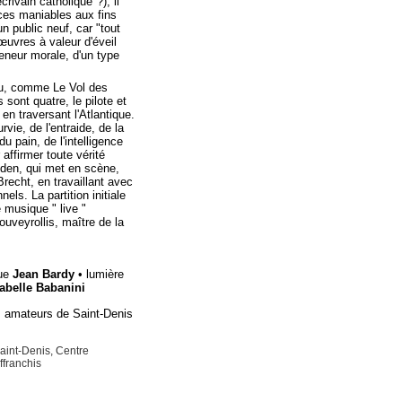
écrivain catholique"?), il
ces maniables aux fins
un public neuf, car "tout
'œuvres à valeur d'éveil
teneur morale, d'un type
eu, comme Le Vol des
s sont quatre, le pilote et
en traversant l'Atlantique.
vie, de l'entraide, de la
u pain, de l'intelligence
affirmer toute vérité
den, qui met en scène,
 Brecht, en travaillant avec
els. La partition initiale
 musique " live "
veyrollis, maître de la
ue
Jean Bardy
• lumière
sabelle Babanini
 amateurs de Saint-Denis
aint-Denis, Centre
ffranchis