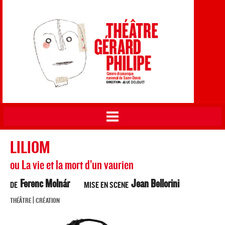
Théâtre Gérard Philipe
Aller au
CDN de Saint-Denis
contenu
principal
Vous êtes ici
LILIOM
ou La vie et la mort d’un vaurien
Ferenc Molnár
Jean Bellorini
DE
MISE EN SCENE
|
THÉÂTRE
CRÉATION