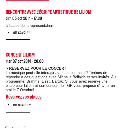
RENCONTRE AVEC L’ÉQUIPE ARTISTIQUE DE LILIOM
dim 05 oct 2014 - 17:30
à l’issue de la représentation
Afficher
en savoir +
CONCERT LILIOM
mar 07 oct 2014 - 20:00
> RÉSERVEZ POUR LE CONCERT
La musique peut-elle interagir avec le spectacle ? Tentons de
répondre à ces questions avec Michalis Boliakis et ses invités. Au
programme: Brahms, Liszt, Bartók. Si vous avez réservé une
place pour Liliom et son concert, le TGP vous propose d'inviter un
ami le 7 Octobre!
Réservez vos places
Afficher
en savoir +