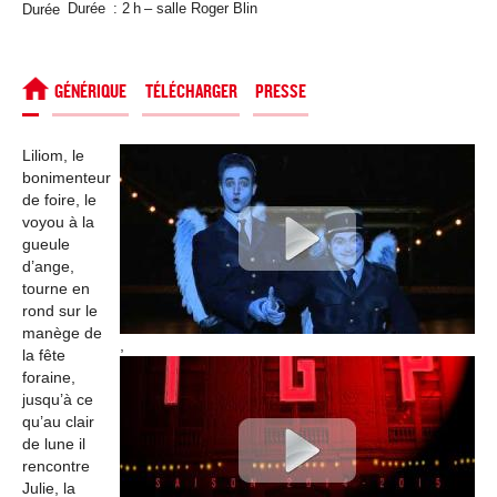
Durée
Durée : 2 h – salle Roger Blin
SPECTACLE
GÉNÉRIQUE
TÉLÉCHARGER
PRESSE
Liliom, le
bonimenteur
de foire, le
voyou à la
gueule
d’ange,
tourne en
rond sur le
manège de
,
la fête
foraine,
jusqu’à ce
qu’au clair
de lune il
rencontre
Julie, la