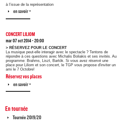
à l’issue de la représentation
Afficher
en savoir +
CONCERT LILIOM
mar 07 oct 2014 - 20:00
> RÉSERVEZ POUR LE CONCERT
La musique peut-elle interagir avec le spectacle ? Tentons de
répondre à ces questions avec Michalis Boliakis et ses invités. Au
programme: Brahms, Liszt, Bartók. Si vous avez réservé une
place pour Liliom et son concert, le TGP vous propose d'inviter un
ami le 7 Octobre!
Réservez vos places
Afficher
en savoir +
En tournée
Afficher
Tournée 2019/20