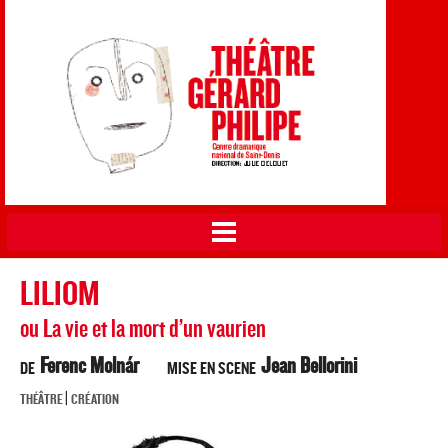
Théâtre Gérard Philipe
Aller au
CDN de Saint-Denis
contenu
principal
Vous êtes ici
LILIOM
ou La vie et la mort d’un vaurien
Ferenc Molnár
Jean Bellorini
DE
MISE EN SCENE
|
THÉÂTRE
CRÉATION