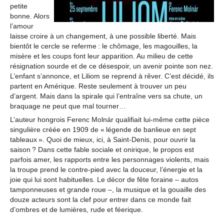
petite
bonne. Alors
l’amour
laisse croire à un changement, à une possible liberté. Mais
bientôt le cercle se referme : le chômage, les magouilles, la
misère et les coups font leur apparition. Au milieu de cette
résignation sourde et de ce désespoir, un avenir pointe son nez.
L’enfant s’annonce, et Liliom se reprend à rêver. C’est décidé, ils
partent en Amérique. Reste seulement à trouver un peu
d’argent. Mais dans la spirale qui l’entraîne vers sa chute, un
braquage ne peut que mal tourner…
L’auteur hongrois Ferenc Molnár qualifiait lui-même cette pièce
singulière créée en 1909 de « légende de banlieue en sept
tableaux ». Quoi de mieux, ici, à Saint-Denis, pour ouvrir la
saison ? Dans cette fable sociale et onirique, le propos est
parfois amer, les rapports entre les personnages violents, mais
la troupe prend le contre-pied avec la douceur, l’énergie et la
joie qui lui sont habituelles. Le décor de fête foraine – autos
tamponneuses et grande roue –, la musique et la gouaille des
douze acteurs sont la clef pour entrer dans ce monde fait
d’ombres et de lumières, rude et féerique.