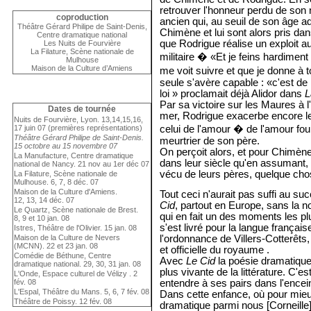
retrouver l'honneur perdu de son 
coproduction
ancien qui, au seuil de son âge ad
Théâtre Gérard Philipe de Saint-Denis,
Chimène et lui sont alors pris dan
Centre dramatique national
que Rodrigue réalise un exploit au
Les Nuits de Fourvière
La Filature, Scène nationale de
militaire � «Et je feins hardiment
Mulhouse
Maison de la Culture d’Amiens
me voit suivre et que je donne à
seule s'avère capable : «c'est de
loi » proclamait déjà Alidor dans
L
Par sa victoire sur les Maures à 
Dates de tournée
mer, Rodrigue exacerbe encore l
Nuits de Fourvière, Lyon. 13,14,15,16,
celui de l'amour � de l'amour fo
17 juin 07 (premières représentations)
Théâtre Gérard Philipe de Saint-Denis.
meurtrier de son père.
15 octobre au 15 novembre 07
On perçoit alors, et pour Chimène
La Manufacture, Centre dramatique
dans leur siècle qu'en assumant, s
national de Nancy. 21 nov au 1er déc 07
vécu de leurs pères, quelque chose
La Filature, Scène nationale de
Mulhouse. 6, 7, 8 déc. 07
Maison de la Culture d'Amiens.
Tout ceci n'aurait pas suffi au suc
12, 13, 14 déc. 07
Cid
, partout en Europe, sans la no
Le Quartz, Scène nationale de Brest.
qui en fait un des moments les pl
8, 9 et 10 jan. 08
s'est livré pour la langue françai
Istres, Théâtre de l'Olivier. 15 jan. 08
l'ordonnance de Villers-Cotterêts,
Maison de la Culture de Nevers
(MCNN). 22 et 23 jan. 08
et officielle du royaume .
Comédie de Béthune, Centre
Avec
Le Cid
la poésie dramatiqu
dramatique national. 29, 30, 31 jan. 08
plus vivante de la littérature. C'e
L'Onde, Espace culturel de Vélizy . 2
entendre à ses pairs dans l'encei
fév. 08
L'Espal, Théâtre du Mans. 5, 6, 7 fév. 08
Dans cette enfance, où pour mie
Théâtre de Poissy. 12 fév. 08
dramatique parmi nous [Corneille