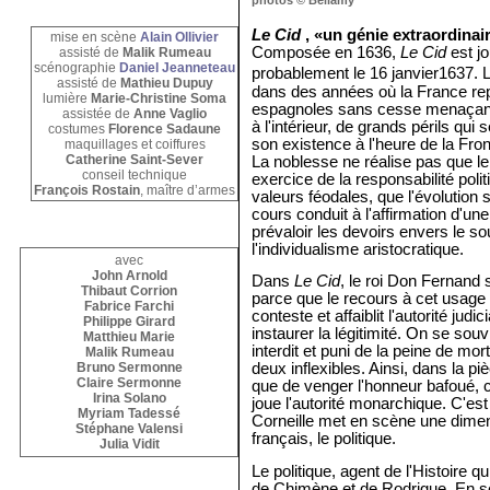
photos © Bellamy
Le Cid
, «un génie extraordinai
mise en scène
Alain Ollivier
Composée en 1636,
Le Cid
est j
assisté de
Malik Rumeau
scénographie
Daniel Jeanneteau
probablement le 16 janvier1637. 
assisté de
Mathieu Dupuy
dans des années où la France re
lumière
Marie-Christine Soma
espagnoles sans cesse menaçantes
assistée de
Anne Vaglio
à l'intérieur, de grands périls qu
costumes
Florence Sadaune
son existence à l'heure de la Fro
maquillages et coiffures
Catherine Saint-Sever
La noblesse ne réalise pas que l
conseil technique
exercice de la responsabilité polit
François Rostain
, maître d’armes
valeurs féodales, que l'évolution
cours conduit à l'affirmation d'une
prévaloir les devoirs envers le so
l'individualisme aristocratique.
avec
John Arnold
Dans
Le Cid
, le roi Don Fernand 
Thibaut Corrion
parce que le recours à cet usage 
Fabrice Farchi
conteste et affaiblit l'autorité jud
Philippe Girard
instaurer la légitimité. On se souv
Matthieu Marie
interdit et puni de la peine de mor
Malik Rumeau
Bruno Sermonne
deux inflexibles. Ainsi, dans la p
Claire Sermonne
que de venger l'honneur bafoué, 
Irina Solano
joue l'autorité monarchique. C'est
Myriam Tadessé
Corneille met en scène une dimens
Stéphane Valensi
français, le politique.
Julia Vidit
Le politique, agent de l'Histoire qui
de Chimène et de Rodrigue. En se