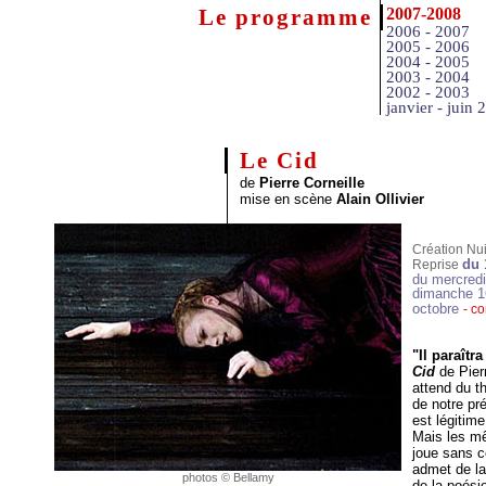
Le programme
2007-2008
2006 - 2007
2005 - 2006
2004 - 2005
2003 - 2004
2002 - 2003
janvier - juin 
Le Cid
de
Pierre Corneille
mise en scène
Alain Ollivier
Création Nui
du 
Reprise
du mercred
dimanche 16
octobre
- c
"Il paraît
Cid
de Pier
attend du th
de notre pr
est légitime
Mais les mê
joue sans c
admet de la
photos © Bellamy
de la poési